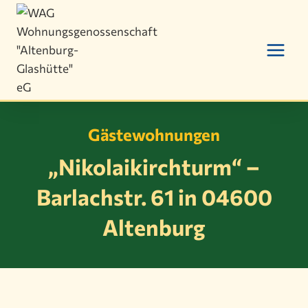
Zum
Inhalt
springen
Gästewohnungen
„Nikolaikirchturm“ –
Barlachstr. 61 in 04600
Altenburg