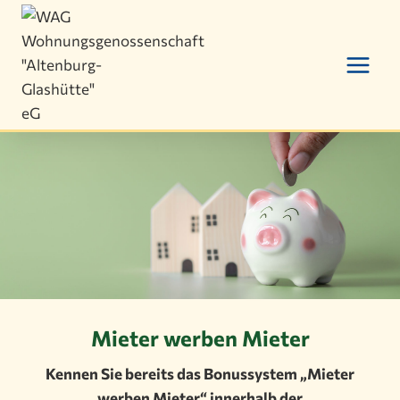
Zum
Inhalt
springen
Mieter werben Mieter
Kennen Sie bereits das Bonussystem „Mieter
werben Mieter“ innerhalb der