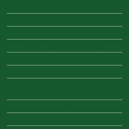
Home
Über uns
Mietwohnungen
Gästewohnungen / Ferienwohnungen
Service
News
Kontakt
Impressum
Datenschutzerklärung