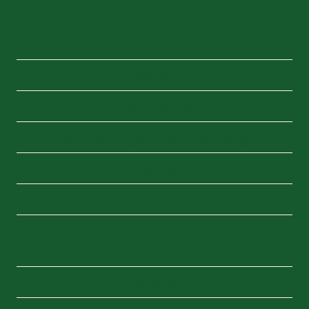
Home
Über uns
Mietwohnungen
Gästewohnungen / Ferienwohnungen
Service
News
Kontakt
Impressum