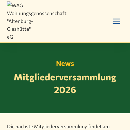
Zum
Inhalt
springen
News
Mitgliederversammlung
2026
Die nächste Mitgliederversammlung findet am