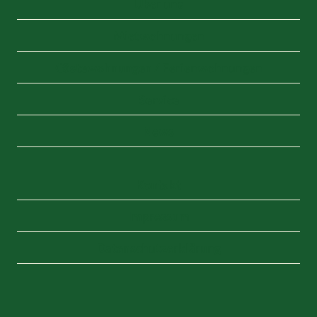
Über uns
Mietwohnungen
Gästewohnungen / Ferienwohnungen
Service
News
Kontakt
Impressum
Datenschutzerklärung