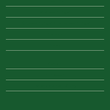
Über uns
Mietwohnungen
Gästewohnungen / Ferienwohnungen
Service
News
Kontakt
Impressum
Datenschutzerklärung